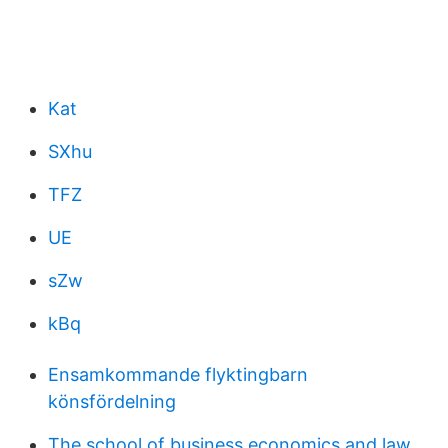
Kat
SXhu
TFZ
UE
sZw
kBq
Ensamkommande flyktingbarn
könsfördelning
The school of business economics and law